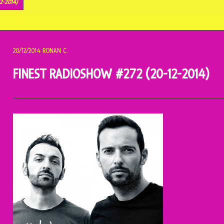
2-2014)
20/12/2014
RONAN C.
FINEST RADIOSHOW #272 (20-12-2014)