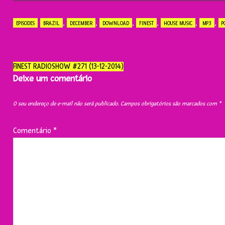
,
,
,
,
,
,
EPISODES
BRAZIL
DECEMBER
DOWNLOAD
FINEST
HOUSE MUSIC
MP3
P
Navegação
FINEST RADIOSHOW #271 (13-12-2014)
do
Deixe um comentário
post
O seu endereço de e-mail não será publicado.
Campos obrigatórios são marcados com
*
Comentário
*