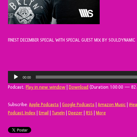
FINEST DECEMBER SPECIAL WITH SPECIAL GUEST MIX BY SOULDYNAMIC
Tocador
00:00
de
Podcast:
Play in new window
|
Download
(Duration: 1:00:00 — 82
áudio
Subscribe:
Apple Podcasts
|
Google Podcasts
|
Amazon Music
|
iHe
Podcast Index
|
Email
|
TuneIn
|
Deezer
|
RSS
|
More