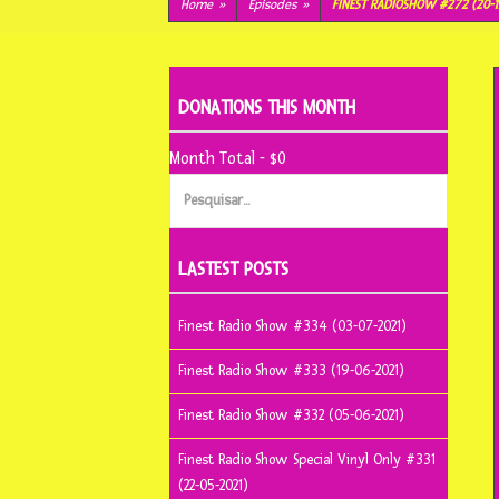
conteúdo
Home
»
Episodes
»
FINEST RADIOSHOW #272 (20-1
DONATIONS THIS MONTH
Month Total - $0
Pesquisar
por:
LASTEST POSTS
Finest Radio Show #334 (03-07-2021)
Finest Radio Show #333 (19-06-2021)
Finest Radio Show #332 (05-06-2021)
Finest Radio Show Special Vinyl Only #331
(22-05-2021)