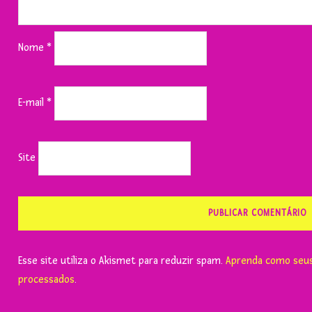
Nome
*
E-mail
*
Site
Esse site utiliza o Akismet para reduzir spam.
Aprenda como seus
processados
.